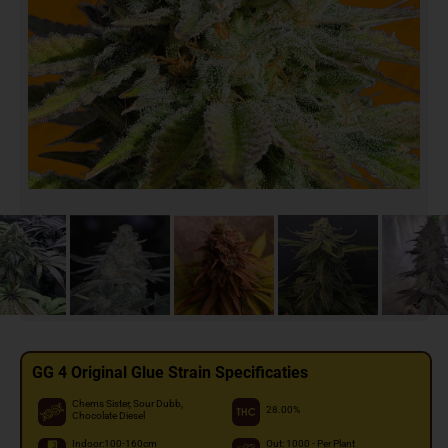
GG 4 Original Glue Strain Specificaties
Chems Sister, Sour Dubb,
28.00%
Chocolate Diesel
Indoor:100-160cm
Out: 1000 - Per Plant