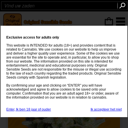
ITEMS
(0
)
Exclusive access for adults only
GG 4 Original Glue
This website is INTENDED for adults (18+) and provides content that is
related to Cannabis. We use cookies on our website to help us improve
Chems Sister
x
Sour Dubb x Chocolate Diesel
and deliver a higher quality user experience. Some of the cookies we use
are essential for the site to operate and, in particular, to allow you to shop
from our website. The information provided on this site is intended for
entertainment, medicinal and educational purposes only. Original
Sensible Seeds are not responsible for the misuse or illegal use according
to the law of each country regarding the traded products. Original Sensible
Seeds comply with Spanish legislation.
By confirming your age and clicking on “ENTER” you will have
acknowledged and agree to allow cookies to be saved onto your
computer. Confirmation that you are an adult aged 18+ or older, aware of
the information provided on our website is in relation to cannabis.
Enter, Ik ben 18 jaar of ouder
Ik accepteer het niet