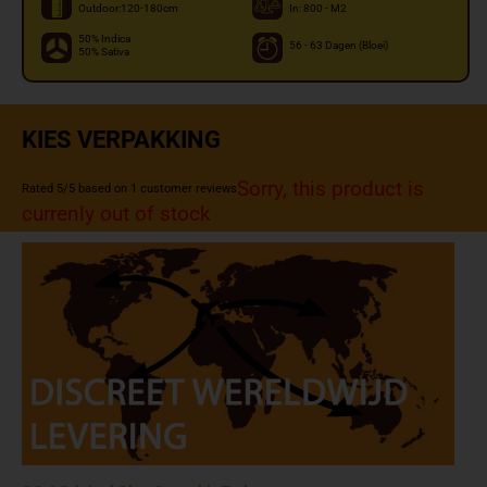
Outdoor:120-180cm
In: 800 - M2
50% Indica
56 - 63 Dagen (Bloei)
50% Sativa
KIES VERPAKKING
Sorry, this product is
Rated
5
/5 based on
1
customer reviews
currenly out of stock