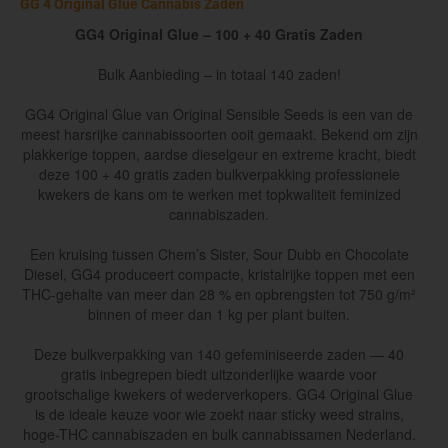
GG 4 Original Glue Cannabis Zaden
GG4 Original Glue – 100 + 40 Gratis Zaden
Bulk Aanbieding – in totaal 140 zaden!
GG4 Original Glue van Original Sensible Seeds is een van de
meest harsrijke cannabissoorten ooit gemaakt. Bekend om zijn
plakkerige toppen, aardse dieselgeur en extreme kracht, biedt
deze 100 + 40 gratis zaden bulkverpakking professionele
kwekers de kans om te werken met topkwaliteit feminized
cannabiszaden.
Een kruising tussen Chem’s Sister, Sour Dubb en Chocolate
Diesel, GG4 produceert compacte, kristalrijke toppen met een
THC-gehalte van meer dan 28 % en opbrengsten tot 750 g/m²
binnen of meer dan 1 kg per plant buiten.
Deze bulkverpakking van 140 gefeminiseerde zaden — 40
gratis inbegrepen biedt uitzonderlijke waarde voor
grootschalige kwekers of wederverkopers. GG4 Original Glue
is de ideale keuze voor wie zoekt naar sticky weed strains,
hoge-THC cannabiszaden en bulk cannabissamen Nederland.