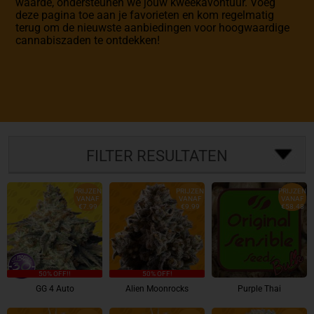
waarde, ondersteunen we jouw kweekavontuur. Voeg
deze pagina toe aan je favorieten en kom regelmatig
terug om de nieuwste aanbiedingen voor hoogwaardige
cannabiszaden te ontdekken!
FILTER RESULTATEN
PRIJZEN
PRIJZEN
PRIJZEN
VANAF
VANAF
VANAF
€7.99
€9.99
€58.48
50% OFF!!
50% OFF!
GG 4 Auto
Alien Moonrocks
Purple Thai
50 Graines - 15%