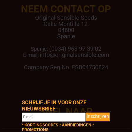
NEEM CONTACT OP
Original Sensible Seeds
Calle Montilla 12
,
04600
Spanje
(0034) 968 97 39 02
Spanje:
info@originalsensible.com
E-mail:
Company Reg No. ESB04750824
SCHRIJF JE IN VOOR ONZE
NIEUWSBRIEF
SNEL NAAR
Inschrijven
Huis
* KORTINGSCODES * AANBIEDINGEN *
PROMOTIONS