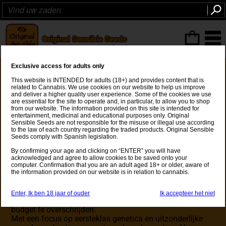
ITEMS
(0
)
Exclusive access for adults only
Speciale aanbiedingen
This website is INTENDED for adults (18+) and provides content that is
related to Cannabis. We use cookies on our website to help us improve
and deliver a higher quality user experience. Some of the cookies we use
Speciale Aanbiedingen voor Cannabiszaden bij Original
are essential for the site to operate and, in particular, to allow you to shop
from our website. The information provided on this site is intended for
Sensible Seeds
entertainment, medicinal and educational purposes only. Original
Bij Original Sensible Seeds bieden we je geweldige
Sensible Seeds are not responsible for the misuse or illegal use according
waarde met onze exclusieve promoties op
to the law of each country regarding the traded products. Original Sensible
cannabiszaden. Of je nu op zoek bent naar
krachtige
Seeds comply with Spanish legislation.
High-THC-soorten
,
gemakkelijk te kweken
autoflower-
By confirming your age and clicking on “ENTER” you will have
zaden
, of
CBD-rijke variëteiten
, deze pagina is jouw
acknowledged and agree to allow cookies to be saved onto your
bestemming voor onverslaanbare deals.
computer. Confirmation that you are an adult aged 18+ or older, aware of
the information provided on our website is in relation to cannabis.
Onze zorgvuldig geselecteerde aanbiedingen omvatten
kortingen op de populairste soorten, tijdelijke promoties
en besparingen bij bulkinkopen – perfect voor kwekers
Enter, Ik ben 18 jaar of ouder
Ik accepteer het niet
die hun opbrengst willen maximaliseren zonder hun
budget te overschrijden.
Met een focus op eersteklas genetica en uitzonderlijke