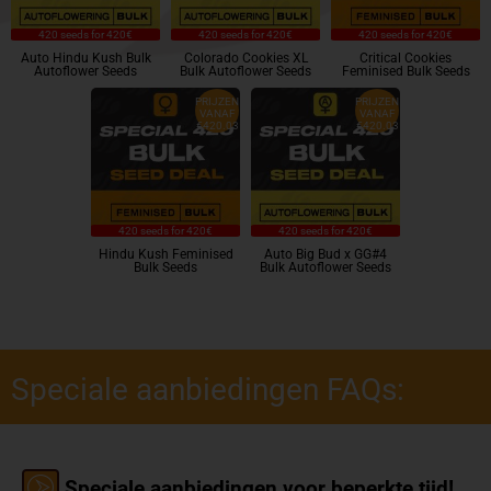
420 seeds for 420€
420 seeds for 420€
420 seeds for 420€
Auto Hindu Kush Bulk
Colorado Cookies XL
Critical Cookies
Autoflower Seeds
Bulk Autoflower Seeds
Feminised Bulk Seeds
PRIJZEN
PRIJZEN
VANAF
VANAF
€420.03
€420.03
420 seeds for 420€
420 seeds for 420€
Hindu Kush Feminised
Auto Big Bud x GG#4
Bulk Seeds
Bulk Autoflower Seeds
Speciale aanbiedingen FAQs:
Speciale aanbiedingen voor beperkte tijd!