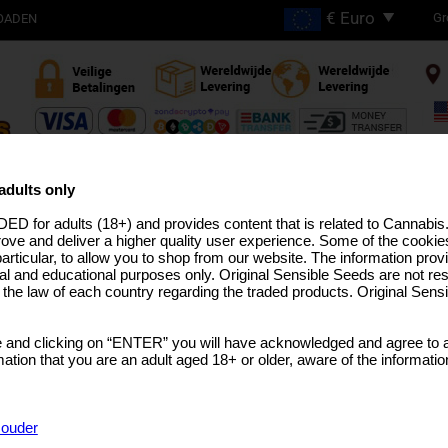
Gr
OADEN
Gratis verzending bij
bestellingen boven €200
adults only
ED for adults (18+) and provides content that is related to Cannabi
N
HIGH THC STAMMEN
PRO LIJN
MEDICAL SEEDS
USA STAMMEN
BULK SEEDS
CAN
rove and deliver a higher quality user experience. Some of the cookies
particular, to allow you to shop from our website. The information provi
al and educational purposes only. Original Sensible Seeds are not res
o the law of each country regarding the traded products. Original Sen
Forbidden Wedding
 and clicking on “ENTER” you will have acknowledged and agree to a
Wedding Cake
x
Forbidden Fruit
tion that you are an adult aged 18+ or older, aware of the informatio
KIES VERPAKKING
Sorry, th
Rated
5
/5 based on
1
customer reviews
f ouder