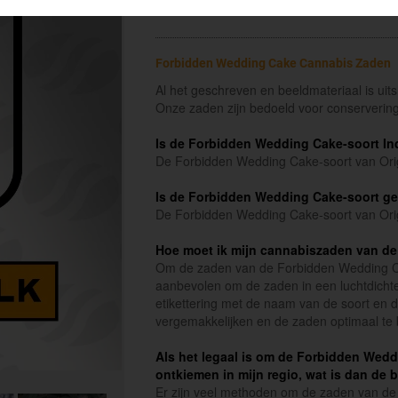
Forbidden Wedding Cake Cannabis Zaden
Al het geschreven en beeldmateriaal is uit
Onze zaden zijn bedoeld voor conservering
Is de Forbidden Wedding Cake-soort Ind
De Forbidden Wedding Cake-soort van Origi
Is de Forbidden Wedding Cake-soort g
De Forbidden Wedding Cake-soort van Orig
Hoe moet ik mijn cannabiszaden van d
Om de zaden van de Forbidden Wedding Cak
aanbevolen om de zaden in een luchtdichte
etikettering met de naam van de soort en 
vergemakkelijken en de zaden optimaal te
Als het legaal is om de Forbidden Wedd
ontkiemen in mijn regio, wat is dan de 
Er zijn veel methoden om de zaden van de