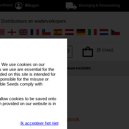
oothandel / TRADE
Inloggen
Bezorging & Retournering
Distributeurs en wederverkopers
(0
)
ITEMS
s. We use cookies on our
NABIS TERPENEN
SPECIALE AANBIEDINGEN
MAAN KALENDER
 we use are essential for the
ded on this site is intended for
ponsible for the misuse or
sible Seeds comply with
 Cake
llow cookies to be saved onto
n provided on our website is in
is product is currenly out of stock
Ik accepteer het niet