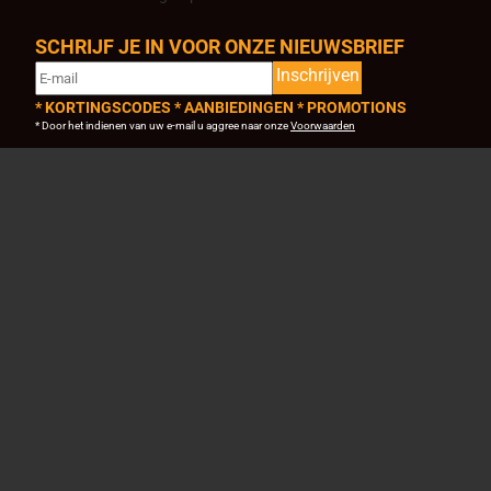
SCHRIJF JE IN VOOR ONZE NIEUWSBRIEF
Inschrijven
* KORTINGSCODES * AANBIEDINGEN * PROMOTIONS
* Door het indienen van uw e-mail u aggree naar onze
Voorwaarden