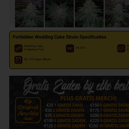
Forbidden Wedding Cake Strain Specificaties
Wedding Cake,
O
26.00%
Forbidden Fruit
I
65 - 65 Dagen (Bloei)