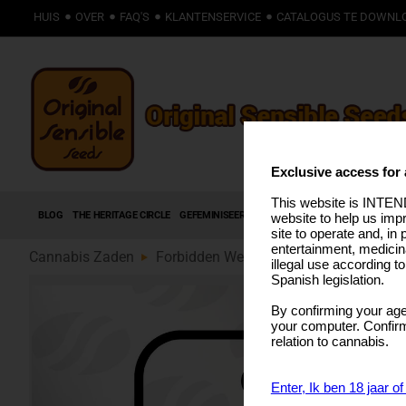
HUIS
OVER
FAQ'S
KLANTENSERVICE
CATALOGUS TE DOWNL
Exclusive access for 
This website is INTEND
BLOG
THE HERITAGE CIRCLE
GEFEMINISEERDE ZADEN
AUTOFLOWERING ZADE
website to help us imp
site to operate and, in 
entertainment, medicin
Cannabis Zaden
Forbidden Wedding Cake (89)
illegal use according t
Spanish legislation.
By confirming your age
your computer. Confirma
relation to cannabis.
Enter, Ik ben 18 jaar o