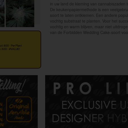
in uw land de kieming van cannabiszaden 
De keukenpapiermethode is een veelgebru
soort te laten ontkiemen. Een andere popu
vochtig substraat te planten. Voor het suc
vochtig en warm blijven, maar niet uitdro
van de Forbidden Wedding Cake-soort voorz
ut: 800 - Per Plant
n: 600 - #VALUE!