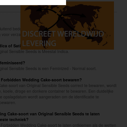
sluitend bedoeld voor informatieve en educatieve doeleinden.
 voor verzamelaars en als souvenir.
Lees verder
ica of Sativa?
nal Sensible Seeds is Meestal Indica.
efeminiseerd?
inal Sensible Seeds is een Feminized - Normal soort.
e Forbidden Wedding Cake-soort bewaren?
e-soort van Original Sensible Seeds correct te bewaren, wordt
, koele, droge en donkere container te bewaren. Een duidelijke
de opslagdatum wordt aangeraden om de identificatie te
 bewaren.
ing Cake-soort van Original Sensible Seeds te laten
beste techniek?
 Forbidden Wedding Cake-soort te laten ontkiemen als de wetten