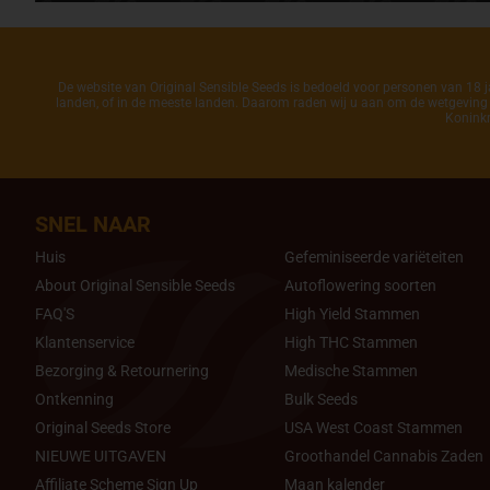
De website van Original Sensible Seeds is bedoeld voor personen van 18 ja
landen, of in de meeste landen. Daarom raden wij u aan om de wetgeving in
Koninkr
SNEL NAAR
Huis
Gefeminiseerde variëteiten
About Original Sensible Seeds
Autoflowering soorten
FAQ'S
High Yield Stammen
Klantenservice
High THC Stammen
Bezorging & Retournering
Medische Stammen
Ontkenning
Bulk Seeds
Original Seeds Store
USA West Coast Stammen
NIEUWE UITGAVEN
Groothandel Cannabis Zaden
Affiliate Scheme Sign Up
Maan kalender