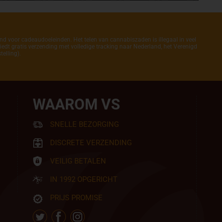
end voor cadeaudoeleinden. Het telen van cannabiszaden is illegaal in veel
iedt gratis verzending met volledige tracking naar Nederland, het Verenigd
elling).
WAAROM VS
SNELLE BEZORGING
DISCRETE VERZENDING
VEILIG BETALEN
IN 1992 OPGERICHT
PRIJS PROMISE