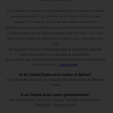
Een ongelooflijke marihuana plant met prikkelende smaken, enorme productiviteit
en bedwelmende effect - Als u in de mix als de Colorado Ghost zet 2 grote
stammen OG en Critical + er kan maar één resultaat. Deze premium
gefeminiseerde zaden zijn availalble te kopen in bulk van Original Sensible Seeds.
Ze hebben geen incude het jubileum aanbieding, maar who cares ... van minder
dan € 2,00 een zaadje kunt u deze zaden te stelen en zet ze in de ultieme cash
crop!
Al het geschreven en beeldmateriaal is uitsluitend bedoeld
voor informatieve en educatieve doeleinden.
Onze zaden zijn bedoeld voor conservering voor verzamelaars
en als souvenir.
Lees verder
Is de Critical Kush-soort Indica of Sativa?
De Critical Kush-soort van Original Sensible Seeds is Meestal
Indica.
Is de Critical Kush-soort gefeminiseerd?
De Critical Kush-soort van Original Sensible Seeds is een
Feminized - Normal soort.