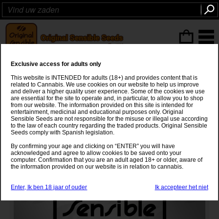
ITEMS
(0
)
Exclusive access for adults only
Critical Kush
This website is INTENDED for adults (18+) and provides content that is
related to Cannabis. We use cookies on our website to help us improve
Critical +
x
Colorado Ghost OG
and deliver a higher quality user experience. Some of the cookies we use
are essential for the site to operate and, in particular, to allow you to shop
from our website. The information provided on this site is intended for
entertainment, medicinal and educational purposes only. Original
Sensible Seeds are not responsible for the misuse or illegal use according
to the law of each country regarding the traded products. Original Sensible
Seeds comply with Spanish legislation.
By confirming your age and clicking on “ENTER” you will have
acknowledged and agree to allow cookies to be saved onto your
computer. Confirmation that you are an adult aged 18+ or older, aware of
the information provided on our website is in relation to cannabis.
Enter, Ik ben 18 jaar of ouder
Ik accepteer het niet