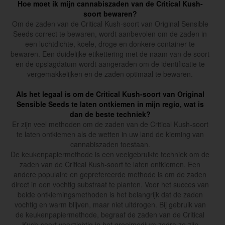
Hoe moet ik mijn cannabiszaden van de Critical Kush-
soort bewaren?
Om de zaden van de Critical Kush-soort van Original Sensible
Seeds correct te bewaren, wordt aanbevolen om de zaden in
een luchtdichte, koele, droge en donkere container te
bewaren. Een duidelijke etikettering met de naam van de soort
en de opslagdatum wordt aangeraden om de identificatie te
vergemakkelijken en de zaden optimaal te bewaren.
Als het legaal is om de Critical Kush-soort van Original
Sensible Seeds te laten ontkiemen in mijn regio, wat is
dan de beste techniek?
Er zijn veel methoden om de zaden van de Critical Kush-soort
te laten ontkiemen als de wetten in uw land de kieming van
cannabiszaden toestaan.
De keukenpapiermethode is een veelgebruikte techniek om de
zaden van de Critical Kush-soort te laten ontkiemen. Een
andere populaire en geprefereerde methode is om de zaden
direct in een vochtig substraat te planten. Voor het succes van
beide ontkiemingsmethoden is het belangrijk dat de zaden
vochtig en warm blijven, maar niet uitdrogen. Bij gebruik van
de keukenpapiermethode, begraaf de zaden van de Critical
Kush-soort voorzichtig in het groeimedium zodra ze zijn