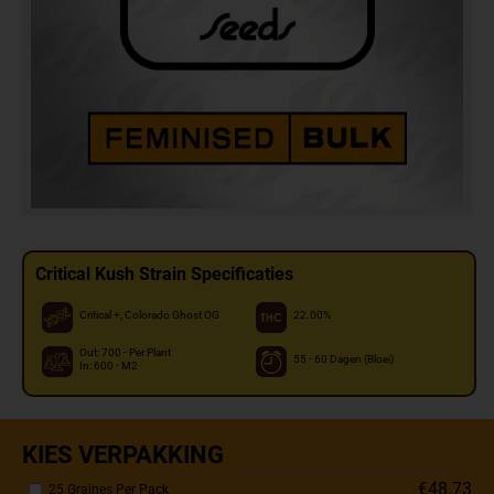
Critical Kush Strain Specificaties
Critical +, Colorado Ghost OG
22.00%
Out: 700 - Per Plant
55 - 60 Dagen (Bloei)
In: 600 - M2
KIES VERPAKKING
€48.73
25 Graines Per Pack