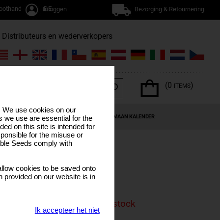
oothandel / TRADE
Inloggen
Bezorging & Retournering
Distributeurs en wederverkopers
(0
)
ITEMS
s. We use cookies on our
NABIS TERPENEN
SPECIALE AANBIEDINGEN
MAAN KALENDER
 we use are essential for the
ded on this site is intended for
ponsible for the misuse or
sible Seeds comply with
llow cookies to be saved onto
n provided on our website is in
is product is currenly out of stock
Ik accepteer het niet