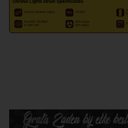
Chronic Lights Strain Specificaties
I
Chronic, Northern Lights
19.00%
O
Out: 800 - Per Plant
60% Indica
5
In: 650 - M2
40% Sativa