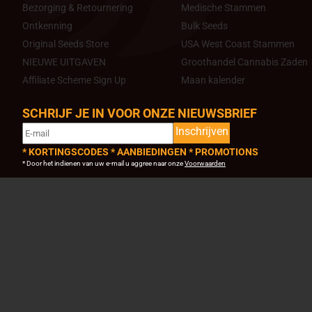
Bezorging & Retournering
Medische Stammen
Ontkenning
Bulk Seeds
Original Seeds Store
USA West Coast Stammen
NIEUWE UITGAVEN
Groothandel Cannabis Zaden
Affiliate Scheme Sign Up
Maan kalender
SCHRIJF JE IN VOOR ONZE NIEUWSBRIEF
Inschrijven
* KORTINGSCODES * AANBIEDINGEN * PROMOTIONS
* Door het indienen van uw e-mail u aggree naar onze
Voorwaarden