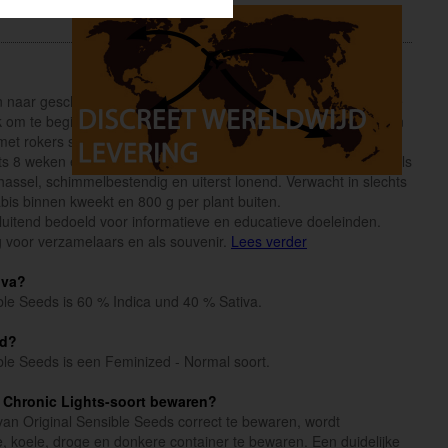
naar geschikte zaden voor Scrog-set-ups. de Original Sensible
k om te beginnen. Het bekroonde Northern Lights, dat misschien
et rokers sinds de jaren 80, combineert de scherpe high-yield
chts 8 weken en een van onze beste producenten, zowel binnen als
 hassel, schimmelbestendig en uiterst lonend. Verwacht in slechts
bis binnen kweekt en 800 g per plant buiten.
sluitend bedoeld voor informatieve en educatieve doeleinden.
 voor verzamelaars en als souvenir.
Lees verder
iva?
ble Seeds is 60 % Indica und 40 % Sativa.
rd?
ble Seeds is een Feminized - Normal soort.
 Chronic Lights-soort bewaren?
an Original Sensible Seeds correct te bewaren, wordt
, koele, droge en donkere container te bewaren. Een duidelijke