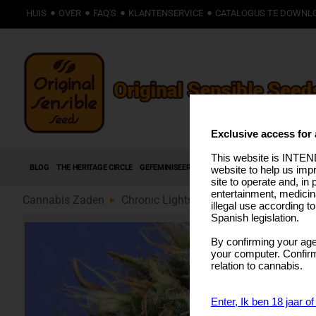
HUIS
OVER
FAQ'S
KLANTENSERVICE
CATALOGUS TE DOWNL
Exclusive access for 
This website is INTEND
BLOG
THE HERITAGE CIRCLE
GEFEMINISEERDE ZADEN
AUTOFLOWERING ZADE
website to help us imp
site to operate and, in 
entertainment, medicin
Cannabis Zaden
Chronic Lights (89)
illegal use according t
Spanish legislation.
By confirming your age
your computer. Confirma
relation to cannabis.
Enter, Ik ben 18 jaar o