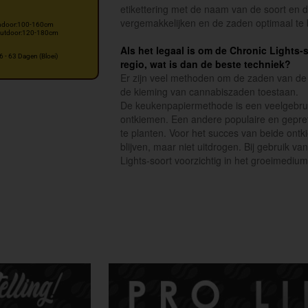
etikettering met de naam van de soort en 
vergemakkelijken en de zaden optimaal te
ndoor:100-160cm
utdoor:120-180cm
Als het legaal is om de Chronic Lights-
6 - 63 Dagen (Bloei)
regio, wat is dan de beste techniek?
Er zijn veel methoden om de zaden van de C
de kieming van cannabiszaden toestaan.
De keukenpapiermethode is een veelgebruik
ontkiemen. Een andere populaire en gepref
te planten. Voor het succes van beide ont
blijven, maar niet uitdrogen. Bij gebruik
Lights-soort voorzichtig in het groeimedium