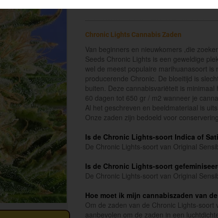
Chronic Lights Cannabis Zaden
Van beginners en nieuwkomers ,die zoeken 
Seeds Chronic Lights is een geweldige ple
wel de meest populaire marihuanasoort is m
producerende Chronic. De bloeitijd is sle
buiten. Deze cannabisvariëteit is minimaal
60 dagen tot 650 gr / m2 wanneer je canna
Al het geschreven en beeldmateriaal is uit
Onze zaden zijn bedoeld voor conservering
Is de Chronic Lights-soort Indica of Sat
De Chronic Lights-soort van Original Sensi
Is de Chronic Lights-soort gefeminisee
De Chronic Lights-soort van Original Sensi
Hoe moet ik mijn cannabiszaden van de
Om de zaden van de Chronic Lights-soort v
aanbevolen om de zaden in een luchtdichte