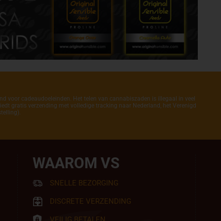
end voor cadeaudoeleinden. Het telen van cannabiszaden is illegaal in veel
iedt gratis verzending met volledige tracking naar Nederland, het Verenigd
elling).
WAAROM VS
SNELLE BEZORGING
DISCRETE VERZENDING
VEILIG BETALEN