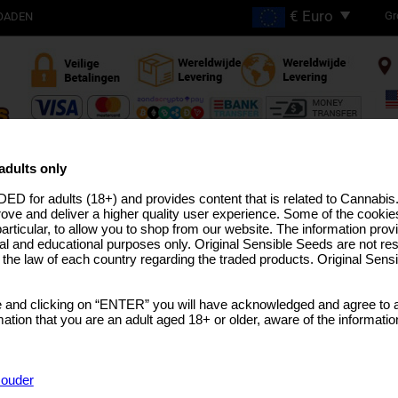
Gr
OADEN
Gratis verzending bij
bestellingen boven €200
adults only
ED for adults (18+) and provides content that is related to Cannabi
N
HIGH THC STAMMEN
PRO LIJN
MEDICAL SEEDS
USA STAMMEN
BULK SEEDS
CAN
rove and deliver a higher quality user experience. Some of the cookies
particular, to allow you to shop from our website. The information provi
al and educational purposes only. Original Sensible Seeds are not res
o the law of each country regarding the traded products. Original Sen
Chronic Lights
 and clicking on “ENTER” you will have acknowledged and agree to a
Chronic
x
Northern Lights
tion that you are an adult aged 18+ or older, aware of the informatio
KIES VERPAKKING
Sorry, th
Rated
5
/5 based on
5
customer reviews
f ouder