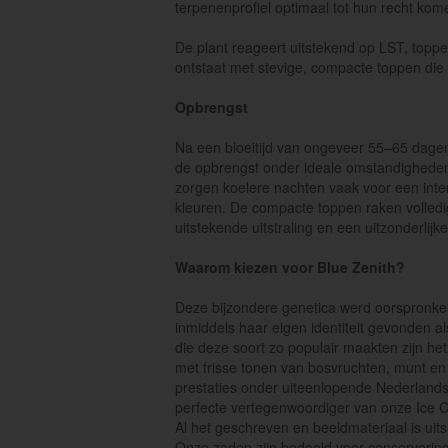
terpenenprofiel optimaal tot hun recht ko
De plant reageert uitstekend op LST, top
ontstaat met stevige, compacte toppen die r
Opbrengst
Na een bloeitijd van ongeveer 55–65 dage
de opbrengst onder ideale omstandigheden 
zorgen koelere nachten vaak voor een int
kleuren. De compacte toppen raken volledi
uitstekende uitstraling en een uitzonderlijk
Waarom kiezen voor Blue Zenith?
Deze bijzondere genetica werd oorspronke
inmiddels haar eigen identiteit gevonden a
die deze soort zo populair maakten zijn h
met frisse tonen van bosvruchten, munt e
prestaties onder uiteenlopende Nederland
perfecte vertegenwoordiger van onze Ice Co
Al het geschreven en beeldmateriaal is uit
Onze zaden zijn bedoeld voor conservering