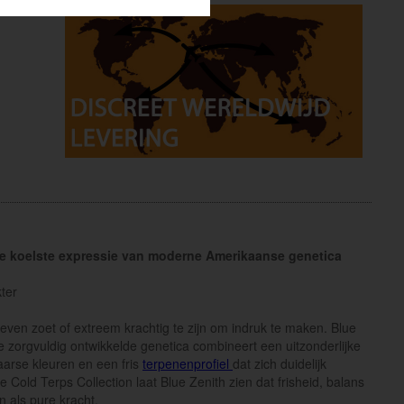
De koelste expressie van moderne Amerikaanse genetica
ter
even zoet of extreem krachtig te zijn om indruk te maken. Blue
e zorgvuldig ontwikkelde genetica combineert een uitzonderlijke
arse kleuren en een fris
terpenenprofiel
dat zich duidelijk
 Cold Terps Collection laat Blue Zenith zien dat frisheid, balans
 als pure kracht.