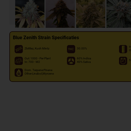
Blue Zenith Strain Specificaties
I
Zkittlez, Kush Mintz
30.00%
O
Out: 1000 - Per Plant
60% Indica
5
In: 700 - M2
40% Sativa
Dom. Terpene:Pinene
Other:Linalool,Myrcene