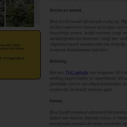
Aroma en smaak
Blue Zenith bouwt zijn smaak rustig op. R
en den naar voren komen en zorgen voor ee
bosachtige aroma, terwijl myrceen zorgt voo
aanwezigheid van limoneen voegt een verfi
uitgebalanceerd smaakprofiel dat duidelijk 
ndoor:80-100cm
moderne Amerikaanse hybriden.
utdoor:150-200cm
5 - 65 Dagen (Bloei)
Beleving
Met een
THC-gehalte
van ongeveer 30% lev
werking begint helder en opwekkend, stimul
geleidelijk over in een diepe lichamelijke 
zonder dat de kracht verloren gaat.
Kweek
Blue Zenith presteert uitstekend binnenshui
tijdens een warme, stabiele zomer. In Nede
standplaats meestal de beste resultaten op