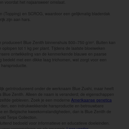
men voordat het najaarsweer omslaat.
pen (Topping) en SCROG, waardoor een gelijkmatig bladerdak
ijk zijn aan hars.
n produceert Blue Zenith binnenshuis 500–750 g/m². Buiten kan
oplopen tot 1 kg per plant. Tijdens de laatste bloeiweken
ensere ontwikkeling van de kenmerkende blauwe en paarse
g bedekt met een dikke laag trichomen, wat zorgt voor een
e harsproductie.
lijk geïntroduceerd onder de werknaam Blue Zushi, maar heeft
ls Blue Zenith. Alleen de naam is veranderd; de eigenschappen
etzelfde gebleven. Zoek je een moderne
Amerikaanse genetica
n den, een indrukwekkende harsproductie en betrouwbare
se en Belgische kweekomstandigheden, dan is Blue Zenith de
ld Terps Collection.
sluitend bedoeld voor informatieve en educatieve doeleinden.
 voor verzamelaars en als souvenir.
Lees verder