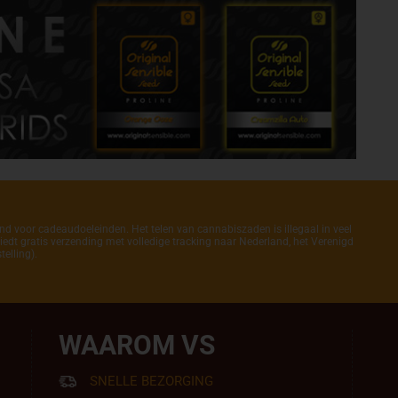
end voor cadeaudoeleinden. Het telen van cannabiszaden is illegaal in veel
iedt gratis verzending met volledige tracking naar Nederland, het Verenigd
elling).
WAAROM VS
SNELLE BEZORGING