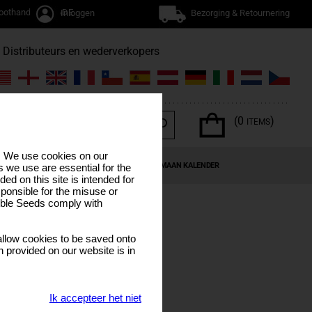
oothandel / TRADE
Inloggen
Bezorging & Retournering
Distributeurs en wederverkopers
(0
)
ITEMS
s. We use cookies on our
NABIS TERPENEN
SPECIALE AANBIEDINGEN
MAAN KALENDER
 we use are essential for the
ded on this site is intended for
ponsible for the misuse or
sible Seeds comply with
llow cookies to be saved onto
n provided on our website is in
Ik accepteer het niet