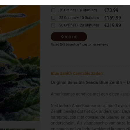
€40.99
5 Graines + 2 Gratuites
€73.99
10 Graines + 4 Gratuites
€169.99
25 Graines + 10 Gratuites
€319.99
50 Graines + 20 Gratuites
Koop nu
Rated
5
/5 based on
1
customer reviews
Blue Zenith Cannabis Zaden
Original Sensible Seeds Blue Zenith – 
Amerikaanse genetica met een eigen karak
Niet iedere Amerikaanse soort hoeft overdr
Zenith bewijst dat het ook anders kan. Dez
harsproductie met opvallende blauwe en pa
onderscheidt. Als vlaggenschip van onze Ice
en smaak net zo indrukwekkend kunnen zijn