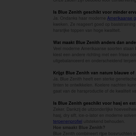
Is Blue Zenith geschikt voor minder er
Ja. Ondanks haar moderne
Amerikaanse g
kweken. Ze reageert goed op basistraining
harsrijke toppen van hoge kwaliteit.
Wat maakt Blue Zenith anders dan ande
Veel moderne Amerikaanse soorten staan b
kiest een andere richting met een frisse 
uitgebalanceerd en onderscheidend terpene
Krijgt Blue Zenith van nature blauwe o
Ja. Blue Zenith heeft een sterke genetisch
tinten te ontwikkelen. Koelere nachten kun
gaat van de harsproductie of de kwaliteit v
Is Blue Zenith geschikt voor hasj en ex
Zeker. Dankzij de uitzonderlijke hoeveelhei
hasj, dry sift, ice-o-lator en moderne solven
terpenenprofiel
uitstekend behouden.
Hoe smaakt Blue Zenith?
Blue Zenith combineert rijpe bosvruchten 