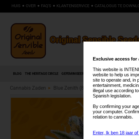
HUIS
OVER
FAQ'S
KLANTENSERVICE
CATALOGUS TE DOWNL
Exclusive access for 
This website is INTEND
BLOG
THE HERITAGE CIRCLE
GEFEMINISEERDE ZADEN
AUTOFLOWERING ZADE
website to help us imp
site to operate and, in 
entertainment, medicin
Cannabis Zaden
Blue Zenith (89)
illegal use according t
Spanish legislation.
By confirming your age
your computer. Confirma
relation to cannabis.
Enter, Ik ben 18 jaar o