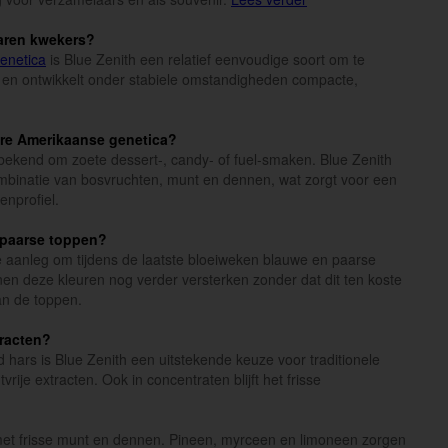
varen kwekers?
enetica
is Blue Zenith een relatief eenvoudige soort om te
 en ontwikkelt onder stabiele omstandigheden compacte,
re Amerikaanse genetica?
ekend om zoete dessert-, candy- of fuel-smaken. Blue Zenith
combinatie van bosvruchten, munt en dennen, wat zorgt voor een
nprofiel.
f paarse toppen?
e aanleg om tijdens de laatste bloeiweken blauwe en paarse
nen deze kleuren nog verder versterken zonder dat dit ten koste
an de toppen.
tracten?
d hars is Blue Zenith een uitstekende keuze voor traditionele
tvrije extracten. Ook in concentraten blijft het frisse
met frisse munt en dennen. Pineen, myrceen en limoneen zorgen