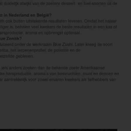
 duidelijk afwijkt van de zoetere dessert- en fuel-soorten uit de
t in Nederland en België?
th ook buiten uitstekende resultaten leveren. Omdat het najaar
tiger is, behalen veel kwekers de beste resultaten in een kas of
harsproductie, aroma en opbrengst optimaal.
lue Zenith?
duceerd onder de werknaam Blue Zushi. Later kreeg de soort
tica, het terpenenprofiel, de potentie en de
etzelfde gebleven.
ns iets anders zoeken dan de bekende zoete Amerikaanse
ijke harsproductie, aroma's van bosvruchten, munt en dennen en
 aantrekkelijk voor zowel ervaren kwekers als liefhebbers van