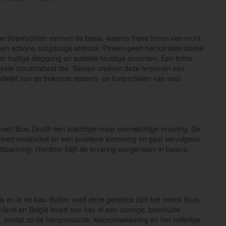
ijpe bosvruchten vormen de basis, waarna frisse tonen van munt
n schone, langdurige afdronk. Pineen geeft het karakteristieke
r fruitige diepgang en subtiele kruidige accenten. Een lichte
jnde citrusfrisheid toe. Samen creëren deze terpenen een
afwijkt van de bekende dessert- en fuelprofielen van veel
ert Blue Zenith een krachtige maar evenwichtige ervaring. De
eert creativiteit en een positieve stemming en gaat vervolgens
ontspanning. Hierdoor blijft de ervaring aangenaam in balans,
s en in de kas. Buiten voelt deze genetica zich het meest thuis
rland en België levert een kas of een zonnige, beschutte
, omdat zo de harsproductie, kleurontwikkeling en het volledige