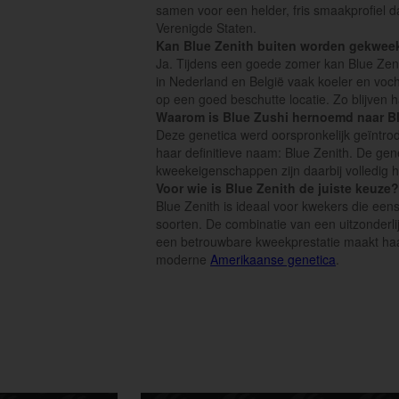
samen voor een helder, fris smaakprofiel dat
Verenigde Staten.
Kan Blue Zenith buiten worden gekweek
Ja. Tijdens een goede zomer kan Blue Zeni
in Nederland en België vaak koeler en voch
op een goed beschutte locatie. Zo blijven 
Waarom is Blue Zushi hernoemd naar B
Deze genetica werd oorspronkelijk geïntro
haar definitieve naam: Blue Zenith. De gene
kweekeigenschappen zijn daarbij volledig h
Voor wie is Blue Zenith de juiste keuze?
Blue Zenith is ideaal voor kwekers die ee
soorten. De combinatie van een uitzonderl
een betrouwbare kweekprestatie maakt haar
moderne
Amerikaanse genetica
.