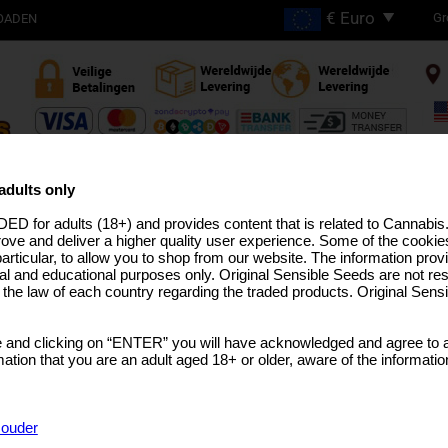
Gr
OADEN
Gratis verzending bij
bestellingen boven €200
adults only
ED for adults (18+) and provides content that is related to Cannabi
N
HIGH THC STAMMEN
PRO LIJN
MEDICAL SEEDS
USA STAMMEN
BULK SEEDS
CAN
rove and deliver a higher quality user experience. Some of the cookies
particular, to allow you to shop from our website. The information provi
al and educational purposes only. Original Sensible Seeds are not res
o the law of each country regarding the traded products. Original Sen
Blue Zenith
 and clicking on “ENTER” you will have acknowledged and agree to a
Zkittlez
x
Kush Mintz
tion that you are an adult aged 18+ or older, aware of the informatio
KIES VERPAKKING
€9.99
1 Graine
f ouder
€27.99
3 Graines + 1 Gratuite