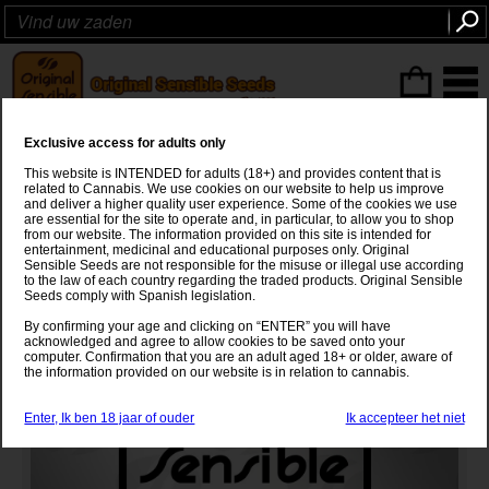
ITEMS
(0
)
Exclusive access for adults only
Auto Watermelon OG
This website is INTENDED for adults (18+) and provides content that is
related to Cannabis. We use cookies on our website to help us improve
Tropicana Cookies
x
OG Kush x Auto
and deliver a higher quality user experience. Some of the cookies we use
are essential for the site to operate and, in particular, to allow you to shop
from our website. The information provided on this site is intended for
entertainment, medicinal and educational purposes only. Original
Sensible Seeds are not responsible for the misuse or illegal use according
to the law of each country regarding the traded products. Original Sensible
Seeds comply with Spanish legislation.
By confirming your age and clicking on “ENTER” you will have
acknowledged and agree to allow cookies to be saved onto your
computer. Confirmation that you are an adult aged 18+ or older, aware of
the information provided on our website is in relation to cannabis.
Enter, Ik ben 18 jaar of ouder
Ik accepteer het niet