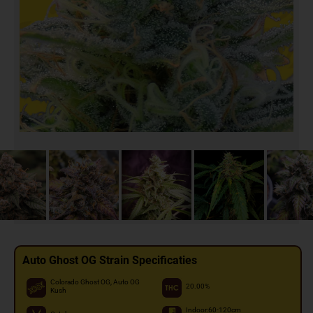
Auto Ghost OG Strain Specificaties
Colorado Ghost OG, Auto OG
20.00%
Kush
Indoor:60-120cm