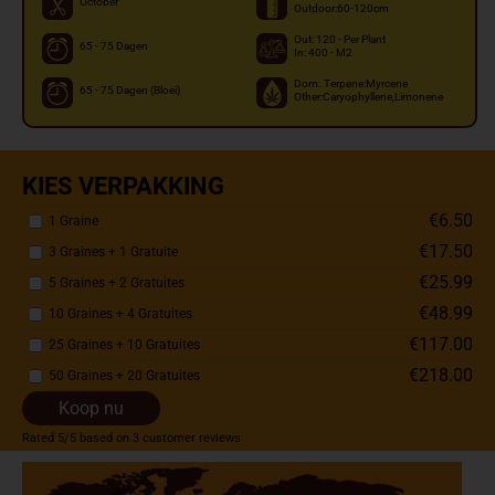
October
Outdoor:60-120cm
Out: 120 - Per Plant
65 - 75 Dagen
In: 400 - M2
Dom. Terpene:Myrcene
65 - 75 Dagen (Bloei)
Other:Caryophyllene,Limonene
KIES VERPAKKING
€6.50
1 Graine
€17.50
3 Graines + 1 Gratuite
€25.99
5 Graines + 2 Gratuites
€48.99
10 Graines + 4 Gratuites
€117.00
25 Graines + 10 Gratuites
€218.00
50 Graines + 20 Gratuites
Koop nu
Rated
5
/5 based on
3
customer reviews