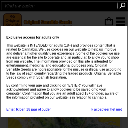
ITEMS
(0
)
Exclusive access for adults only
Auto Ghost OG
This website is INTENDED for adults (18+) and provides content that is
related to Cannabis. We use cookies on our website to help us improve
Colorado Ghost OG
x
Auto OG Kush
and deliver a higher quality user experience. Some of the cookies we use
are essential for the site to operate and, in particular, to allow you to shop
from our website. The information provided on this site is intended for
entertainment, medicinal and educational purposes only. Original
Sensible Seeds are not responsible for the misuse or illegal use according
to the law of each country regarding the traded products. Original Sensible
Seeds comply with Spanish legislation.
By confirming your age and clicking on “ENTER” you will have
acknowledged and agree to allow cookies to be saved onto your
computer. Confirmation that you are an adult aged 18+ or older, aware of
the information provided on our website is in relation to cannabis.
Enter, Ik ben 18 jaar of ouder
Ik accepteer het niet